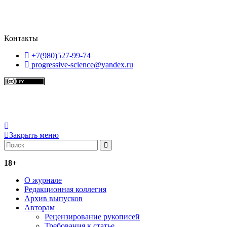
Политика обработки
персональных данных
Пользовательское соглашение
Согласие на
обработку перс
ональных данных
Контакты
+7(980)527-99-74
progressive-science@yandex.ru
Контент доступен под
лицензии
Creative Commons Attribution
4.0 License
.
Закрыть меню
18+
О журнале
Редакционная коллегия
Архив выпусков
Авторам
Рецензирование рукописей
Требования к статье