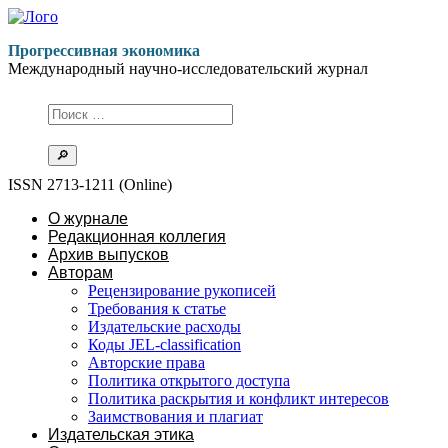
Перейти
к
Прогрессивная экономика
содержимому
Международный научно-исследовательский журнал
ISSN 2713-1211 (Online)
О журнале
Редакционная коллегия
Архив выпусков
Авторам
Рецензирование рукописей
Требования к статье
Издательские расходы
Коды JEL-classification
Авторские права
Политика открытого доступа
Политика раскрытия и конфликт интересов
Заимствования и плагиат
Издательская этика