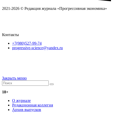
2021-2026 © Редакция журнала «Прогрессивная экономика»
Политика обработки
персональных данных
Пользовательское соглашение
Согласие на
обработку перс
ональных данных
Контакты
+7(980)527-99-74
progressive-science@yandex.ru
Контент доступен под
лицензии
Creative Commons Attribution
4.0 License
.
Закрыть меню
18+
О журнале
Редакционная коллегия
Архив выпусков