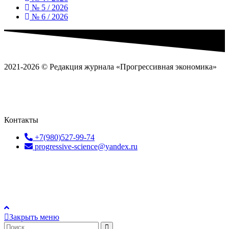
№ 5 / 2026
№ 6 / 2026
2021-2026 © Редакция журнала «Прогрессивная экономика»
Политика обработки
персональных данных
Пользовательское соглашение
Согласие на
обработку перс
ональных данных
Контакты
+7(980)527-99-74
progressive-science@yandex.ru
Контент доступен под
лицензии
Creative Commons Attribution
4.0 License
.
Закрыть меню