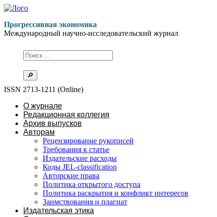
Перейти
к
Прогрессивная экономика
содержимому
Международный научно-исследовательский журнал
ISSN 2713-1211 (Online)
О журнале
Редакционная коллегия
Архив выпусков
Авторам
Рецензирование рукописей
Требования к статье
Издательские расходы
Коды JEL-classification
Авторские права
Политика открытого доступа
Политика раскрытия и конфликт интересов
Заимствования и плагиат
Издательская этика