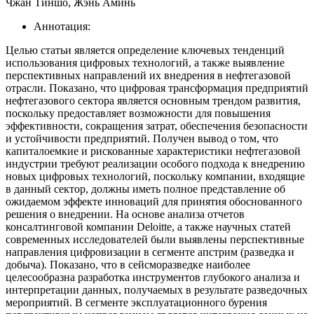
Чжан Тиншо, Жэнь Аминь
Аннотация:
Целью статьи является определение ключевых тенденций
использования цифровых технологий, а также выявление
перспективных направлений их внедрения в нефтегазовой
отрасли. Показано, что цифровая трансформация предприятий
нефтегазового сектора является основным трендом развития,
поскольку предоставляет возможности для повышения
эффективности, сокращения затрат, обеспечения безопасности
и устойчивости предприятий. Получен вывод о том, что
капиталоемкие и рискованные характеристики нефтегазовой
индустрии требуют реализации особого подхода к внедрению
новых цифровых технологий, поскольку компании, входящие
в данный сектор, должны иметь полное представление об
ожидаемом эффекте инноваций для принятия обоснованного
решения о внедрении. На основе анализа отчетов
консалтинговой компании Deloitte, а также научных статей
современных исследователей были выявлены перспективные
направления цифровизации в сегменте апстрим (разведка и
добыча). Показано, что в сейсморазведке наиболее
целесообразна разработка инструментов глубокого анализа и
интерпретации данных, получаемых в результате разведочных
мероприятий. В сегменте эксплуатационного бурения