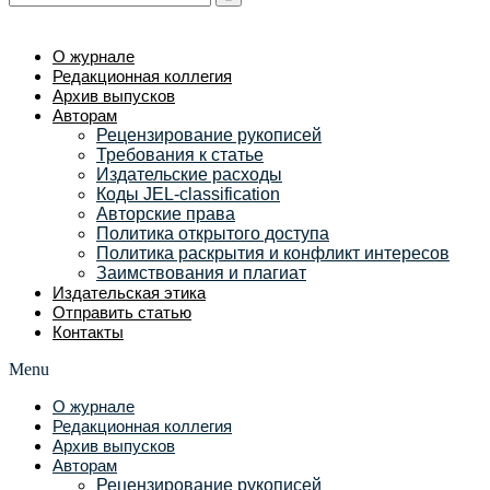
О журнале
Редакционная коллегия
Архив выпусков
Авторам
Рецензирование рукописей
Требования к статье
Издательские расходы
Коды JEL-classification
Авторские права
Политика открытого доступа
Политика раскрытия и конфликт интересов
Заимствования и плагиат
Издательская этика
Отправить статью
Контакты
Menu
О журнале
Редакционная коллегия
Архив выпусков
Авторам
Рецензирование рукописей