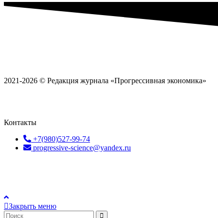
2021-2026 © Редакция журнала «Прогрессивная экономика»
Политика обработки
персональных данных
Пользовательское соглашение
Согласие на обработк
Контакты
+7(980)527-99-74
progressive-science@yandex.ru
Контент доступен под
лицензии
Creative Commons Attribution 4.
Закрыть меню