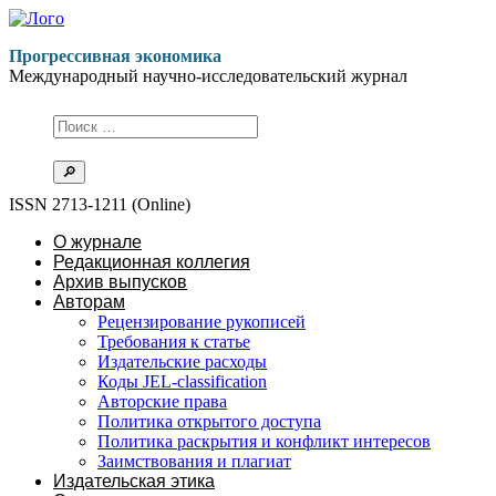
Перейти
к
Прогрессивная экономика
содержимому
Международный научно-исследовательский журнал
ISSN 2713-1211 (Online)
О журнале
Редакционная коллегия
Архив выпусков
Авторам
Рецензирование рукописей
Требования к статье
Издательские расходы
Коды JEL-classification
Авторские права
Политика открытого доступа
Политика раскрытия и конфликт интересов
Заимствования и плагиат
Издательская этика