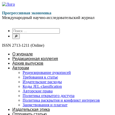
Перейти
к
Прогрессивная экономика
содержимому
Международный научно-исследовательский журнал
ISSN 2713-1211 (Online)
О журнале
Редакционная коллегия
Архив выпусков
Авторам
Рецензирование рукописей
Требования к статье
Издательские расходы
Коды JEL-classification
Авторские права
Политика открытого доступа
Политика раскрытия и конфликт интересов
Заимствования и плагиат
Издательская этика
Отправить статью