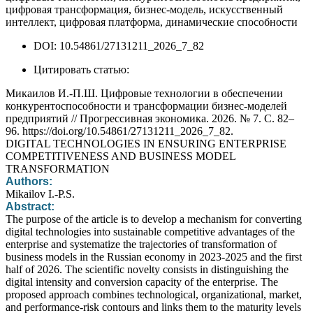
цифровая трансформация, бизнес-модель, искусственный
интеллект, цифровая платформа, динамические способности
DOI: 10.54861/27131211_2026_7_82
Цитировать статью:
Микаилов И.-П.Ш. Цифровые технологии в обеспечении
конкурентоспособности и трансформации бизнес-моделей
предприятий // Прогрессивная экономика. 2026. № 7. С. 82–
96. https://doi.org/10.54861/27131211_2026_7_82.
DIGITAL TECHNOLOGIES IN ENSURING ENTERPRISE
COMPETITIVENESS AND BUSINESS MODEL
TRANSFORMATION
Authors:
Mikailov I.-P.S.
Abstract:
The purpose of the article is to develop a mechanism for converting
digital technologies into sustainable competitive advantages of the
enterprise and systematize the trajectories of transformation of
business models in the Russian economy in 2023-2025 and the first
half of 2026. The scientific novelty consists in distinguishing the
digital intensity and conversion capacity of the enterprise. The
proposed approach combines technological, organizational, market,
and performance-risk contours and links them to the maturity levels