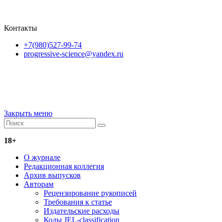
Пользовательское соглашение
Согласие на
обработку перс
ональных данных
Контакты
+7(980)527-99-74
progressive-science@yandex.ru
Контент доступен под
лицензии
Creative Commons Attribution
4.0 License
.
Закрыть меню
18+
О журнале
Редакционная коллегия
Архив выпусков
Авторам
Рецензирование рукописей
Требования к статье
Издательские расходы
Коды JEL-classification