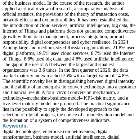
of the business model. In the course of the research, the author
applied a critical review of research, a comparative analysis of
official statistics, the provisions of the theory of transaction costs,
network effects and dynamic abilities. It has been established that
the introduction of cloud services, artificial intelligence, big data, the
Internet of Things and platforms does not guarantee competitiveness
growth without data management, process integration, product
responsibility, digital competencies and cyber resilience. In 2024
Among large and medium–sized Russian organizations, 21.8% used
digital platforms, 19.5% used cloud services, 8.7% used the Internet
of Things, 8.6% used big data, and 4.8% used artificial intelligence.
The gap in the use of AI between the largest and smallest
organizations was 3.6 times. In the first quarter of 2026, the data
market maturity index reached 25% with a target value of 14.8%.
The scientific novelty lies in distinguishing between digital intensity
and the ability of an enterprise to convert technology into a customer
and financial result. A four–circuit conversion mechanism, a
technology–mechanism-business model– KPI–risk matrix, and a
five-level maturity model are proposed. The practical significance
lies in the possibility to apply the developed approach to the
selection of digital projects, the choice of a monetization model and
the formation of a system of competitiveness indicators.
Keywords:
digital technologies, enterprise competitiveness, digital
transformation, business model, artificial intelligence, digital